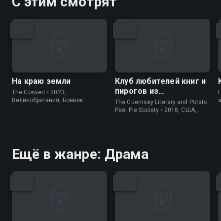
С этим смотрят
На краю земли
Клуб любителей книг и
пирогов из
The Convert • 2023,
E
картофельных
Великобритания, Боевик
The Guernsey Literary and Potato
очистков
Peel Pie Society • 2018, США,
История
Ещё в жанре: Драма