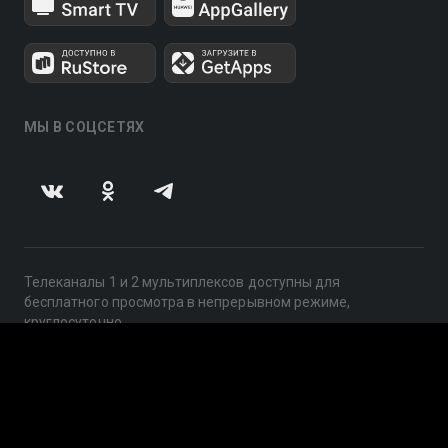
МЫ В СОЦСЕТЯХ
Телеканалы 1 и 2 мультиплексов доступны для
бесплатного просмотра в непрерывном режиме,
круглосуточно.
© 2014 — 2026, ООО «ЛайфСтрим», 109240, г. Москва,
ул. Николоямская, д. 13, стр. 2, этаж 2, ИНН 7710918800
Поддержка: help@smotreshka.tv
UUID: 7d82ffe6-968c-4975-a61b-4c10bef7e008