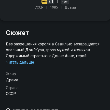
7.1
12+
СССР
1985
Драма
Сюжет
Без разрешения короля в Севилью возвращается
опальный Дон Жуан, гроза мужей и женихов.
Одержимый страстью к Донне Анне, герой
защищает ее родовой замок от вторгшихся в страну
Читать дальше
португальцев…
Жанр
Драма
Страна
СССР