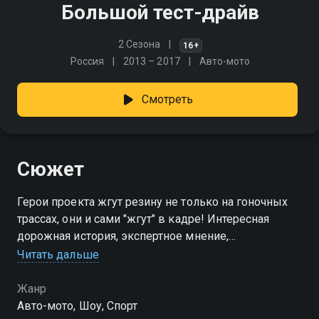
Большой тест-драйв
2 Сезона
16+
Россия
2013 – 2017
Авто-мото
Смотреть
Сюжет
Герои проекта жгут резину не только на гоночных
трассах, они и сами "жгут" в кадре! Интересная
дорожная история, экспертное мнение,
непредвзятая точка зрения, скорость, динамика и
Читать дальше
ощущение полного драйва
Жанр
Авто-мото, Шоу, Спорт