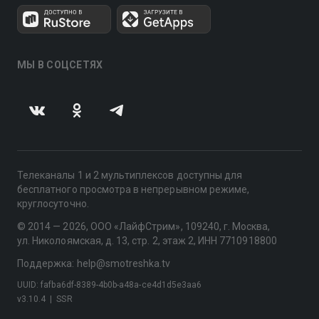
МЫ В СОЦСЕТЯХ
Телеканалы 1 и 2 мультиплексов доступны для
бесплатного просмотра в непрерывном режиме,
круглосуточно.
© 2014 — 2026, ООО «ЛайфСтрим», 109240, г. Москва,
ул. Николоямская, д. 13, стр. 2, этаж 2, ИНН 7710918800
Поддержка: help@smotreshka.tv
UUID: fafba6df-8389-4b0b-a48a-ce4d1d5e3aa6
v3.10.4
|
SSR