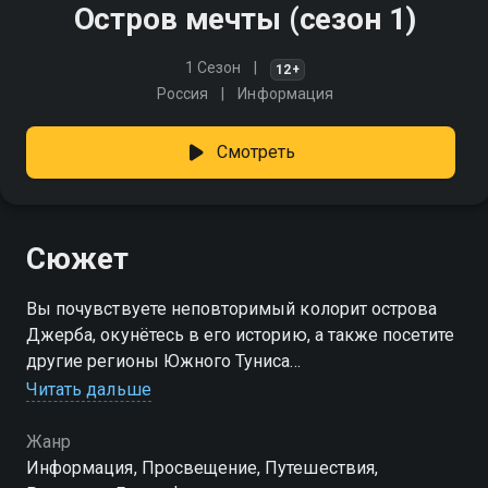
Остров мечты (сезон 1)
1 Сезон
12+
Россия
Информация
Смотреть
Сюжет
Вы почувствуете неповторимый колорит острова
Джерба, окунётесь в его историю, а также посетите
другие регионы Южного Туниса
Читать дальше
Посмотреть онлайн 1 сезон сериала Остров мечты
вы можете совершенно бесплатно в хорошем HD
Жанр
качестве на Смотрёшке
Информация, Просвещение, Путешествия,