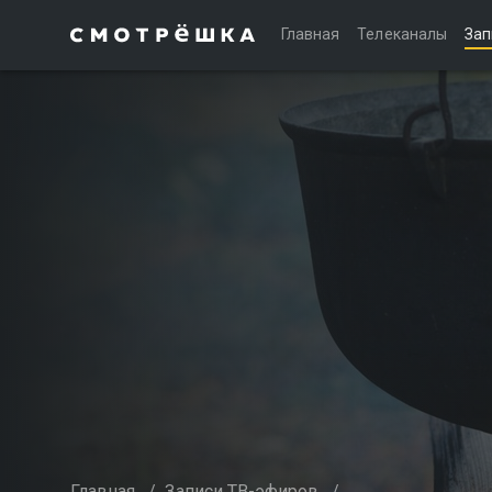
Главная
Телеканалы
Зап
Главная
/
Записи ТВ-эфиров
/