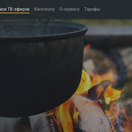
иси ТВ-эфиров
Кинотеатр
О сервисе
Тарифы