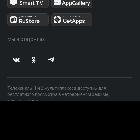
МЫ В СОЦСЕТЯХ
Телеканалы 1 и 2 мультиплексов доступны для
бесплатного просмотра в непрерывном режиме,
круглосуточно.
© 2014 — 2026, ООО «ЛайфСтрим», 109240, г. Москва,
ул. Николоямская, д. 13, стр. 2, этаж 2, ИНН 7710918800
Поддержка: help@smotreshka.tv
UUID: 4c0a4432-b454-4151-8eb6-604b7461ef9f