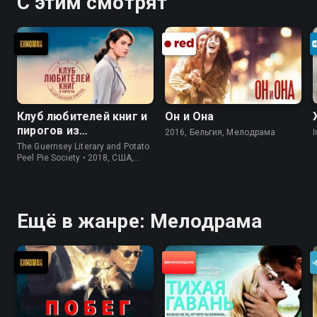
С этим смотрят
Клуб любителей книг и
Он и Она
пирогов из
2016, Бельгия, Мелодрама
I
картофельных
The Guernsey Literary and Potato
очистков
Peel Pie Society • 2018, США,
История
Ещё в жанре: Мелодрама