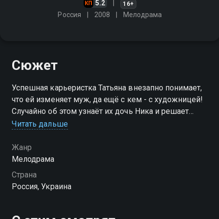
5.2
16+
Россия
2008
Мелодрама
Сюжет
Успешная карьеристка Татьяна внезапно понимает,
что ей изменяет муж, да ещё с кем - с художницей!
Случайно об этом узнаёт их дочь Ника и решает
разрушить жизнь женщины, но постепенно
Читать дальше
привязывается к ней
Жанр
Мелодрама
Страна
Россия, Украина