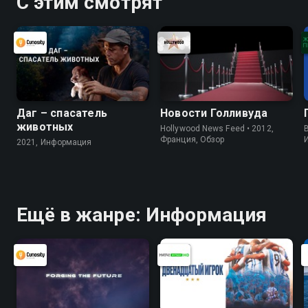
С этим смотрят
Даг – спасатель
Новости Голливуда
животных
Hollywood News Feed • 2012,
B
Франция, Обзор
2021, Информация
Ещё в жанре: Информация