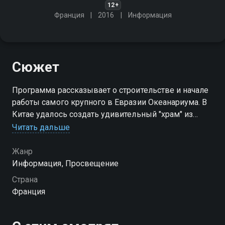
12+
Франция
2016
Информация
Сюжет
Программа рассказывает о строительстве и начале
работы самого крупного в Евразии Океанариума. В
Китае удалось создать удивительный "храм" из
стекла и бетона водоизмещением 500 млн литров,
Читать дальше
где обитает более 10 тысяч различных морских
созданий
Жанр
Информация, Просвещение
Страна
Франция