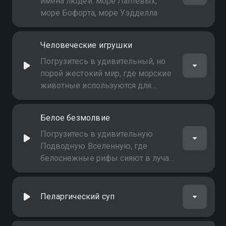
имена людей: море Лаптевых,
море Бофорта, море Уэдделла
Человеческие игрушки
Погрузитесь в удивительный, но
порой жестокий мир, где морские
животные используются для
развлекательных шоу и
аттракционов. Узнайте о
Белое безмолвие
последствиях этого для природы и
биоразнообразия
Погрузитесь в удивительную
Подводную Вселенную, где
белоснежные рифы сияют в лучах
солнечного света
Пеларгический суп