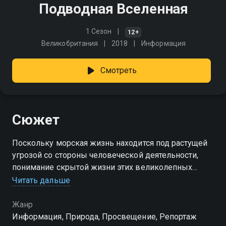
Подводная Вселенная
1 Сезон
12+
Великобритания
2018
Информация
Смотреть
Сюжет
Поскольку морская жизнь находится под растущей
угрозой со стороны человеческой деятельности,
понимание скрытой жизни этих великолепных
созданий является более важным, чем когда- либо,
Читать дальше
чтобы обеспечить их выживание
Жанр
Информация, Природа, Просвещение, Репортаж