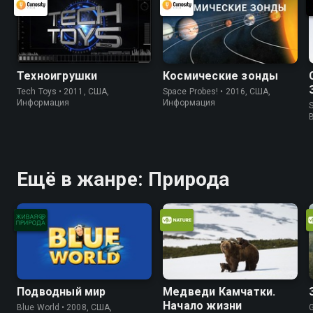
Техноигрушки
Космические зонды
Tech Toys • 2011, США,
Space Probes! • 2016, США,
Информация
Информация
S
Ещё в жанре: Природа
Подводный мир
Медведи Камчатки.
Начало жизни
Blue World • 2008, США,