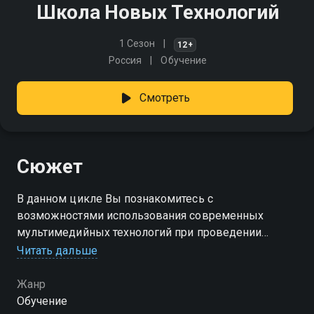
Школа Новых Технологий
1 Сезон
12+
Россия
Обучение
Смотреть
Сюжет
В данном цикле Вы познакомитесь с
возможностями использования современных
мультимедийных технологий при проведении
уроков. В первых выпусках цикла Вы узнаете о
Читать дальше
преимуществах и возможностях использования
интерактивных досок при проведении уроков
Жанр
Обучение