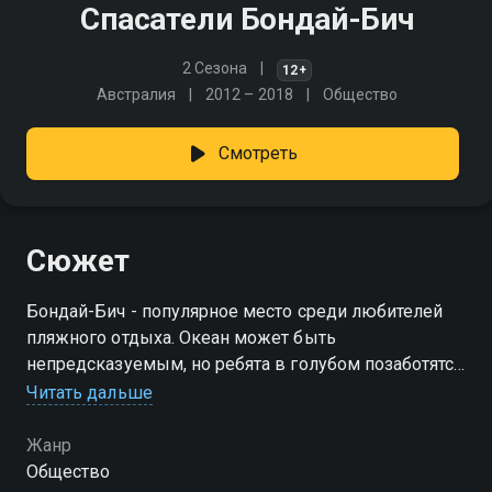
Спасатели Бондай-Бич
2 Сезона
12+
Австралия
2012 – 2018
Общество
Смотреть
Сюжет
Бондай-Бич - популярное место среди любителей
пляжного отдыха. Океан может быть
непредсказуемым, но ребята в голубом позаботятся
о вашей безопасности. Ведь на этом пляже может
Читать дальше
произойти всё, что угодно
Жанр
Общество