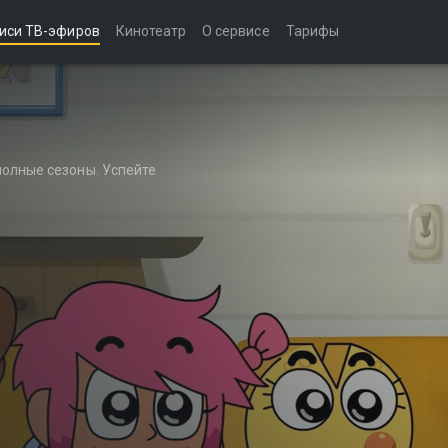
иси ТВ-эфиров
Кинотеатр
О сервисе
Тарифы
полные сезоны. Успейте