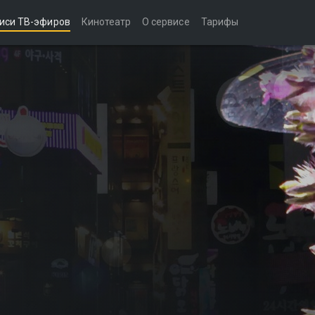
иси ТВ-эфиров
Кинотеатр
О сервисе
Тарифы