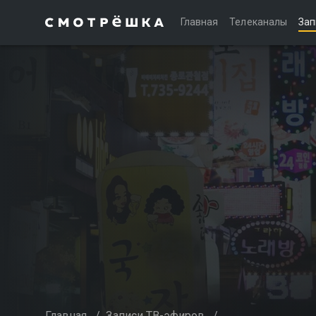
Главная
Телеканалы
Зап
Главная
/
Записи ТВ-эфиров
/