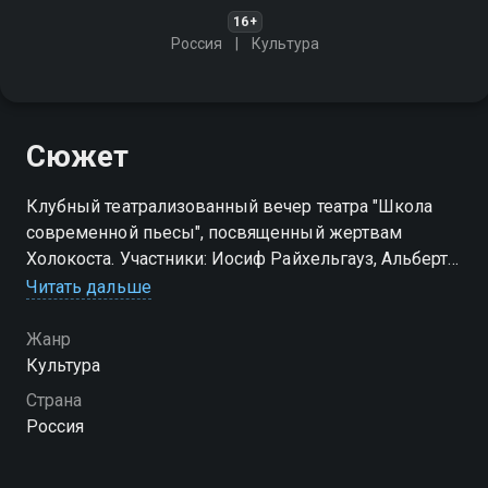
16+
Россия
Культура
Сюжет
Клубный театрализованный вечер театра "Школа
современной пьесы", посвященный жертвам
Холокоста. Участники: Иосиф Райхельгауз, Альберт
Филозов, Ирина Алферова, Владимир Качан, Вадим
Читать дальше
Колганов, Анжелика Волчкова, Татьяна Циренина,
Илона Яхав
Жанр
Культура
Страна
Россия