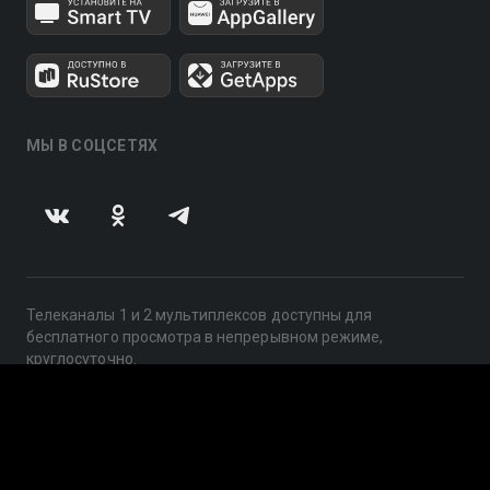
МЫ В СОЦСЕТЯХ
Телеканалы 1 и 2 мультиплексов доступны для
бесплатного просмотра в непрерывном режиме,
круглосуточно.
© 2014 — 2026, ООО «ЛайфСтрим», 109240, г. Москва,
ул. Николоямская, д. 13, стр. 2, этаж 2, ИНН 7710918800
Поддержка: help@smotreshka.tv
UUID: 37adae5c-f024-41e3-ac3d-f7509107c784