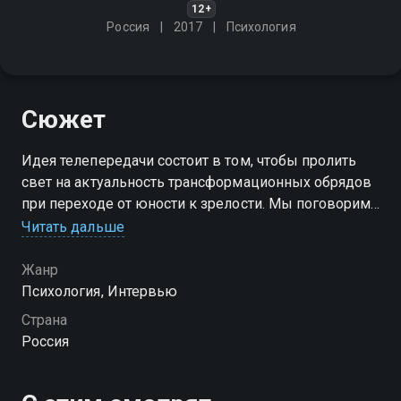
12+
Россия
2017
Психология
Сюжет
Идея телепередачи состоит в том, чтобы пролить
свет на актуальность трансформационных обрядов
при переходе от юности к зрелости. Мы поговорим
о различных ритуалах, начиная с древних и
Читать дальше
заканчивая современными, расскажем об этапах и
значении ритуалов
Жанр
Психология, Интервью
Страна
Россия