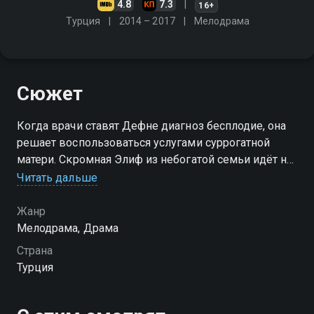
4.8
7.3
16+
Турция
2014 – 2017
Мелодрама
Сюжет
Когда врачи ставят Дефне диагноз бесплодие, она
решает воспользоваться услугами суррогатной
матери. Скромная Элиф из небогатой семьи идёт на
это ради спасения своей матери. Но ни Элиф, ни
Читать дальше
Дефне не представляют, чем обернётся эта
договорённость…
Жанр
Мелодрама, Драма
Страна
Турция