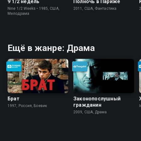
9 1/2 недель
Полночь в Париже
Nine 1/2 Weeks • 1985, США,
2011, США, Фантастика
Мелодрама
Ещё в жанре: Драма
Брат
Законопослушный
гражданин
1997, Россия, Боевик
I
2009, США, Драма