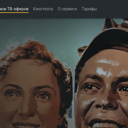
иси ТВ-эфиров
Кинотеатр
О сервисе
Тарифы