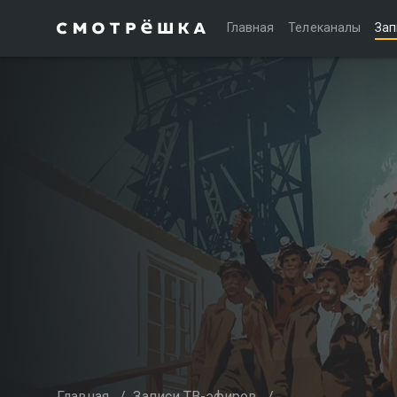
Главная
Телеканалы
Зап
Главная
/
Записи ТВ-эфиров
/