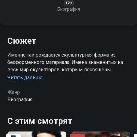
12+
Биография
Сюжет
Именно так рождается скульптурная форма из
бесформенного материала. Имена знаменитых на
весь мир скульпторов, которым посвящены
фильмы, были "отсечены" от родной почвы России
Читать дальше
по разным обстоятельствам. Так распорядились
судьба и история
Жанр
Биография
С этим смотрят