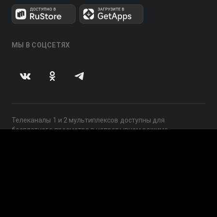
МЫ В СОЦСЕТЯХ
Телеканалы 1 и 2 мультиплексов доступны для
бесплатного просмотра в непрерывном режиме,
круглосуточно.
© 2014 — 2026, ООО «ЛайфСтрим», 109240, г. Москва,
ул. Николоямская, д. 13, стр. 2, этаж 2, ИНН 7710918800
Поддержка: help@smotreshka.tv
UUID: d3ae8711-839f-4bb8-8291-2ade7fafba6b
v3.10.4
|
SSR