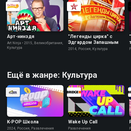
Арт-нинздя
"Легенды цирка" с
Эдгардом Запашным
Art Ninja • 2015, Великобритания,
Культура
2014, Россия, Культура
Ещё в жанре: Культура
K-PОР Школа
Wake Up Call
2024, Россия, Развлечения
Развлечения