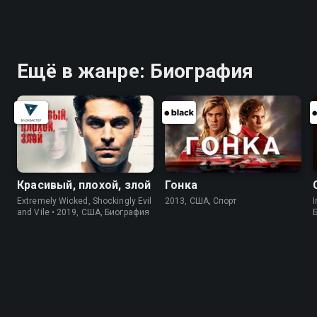
Ещё в жанре: Биография
Красивый, плохой, злой
Гонка
Extremely Wicked, Shockingly Evil
2013, США, Спорт
I
and Vile • 2019, США, Биография