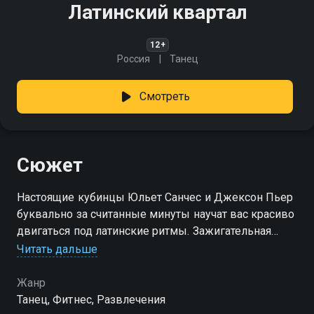
Латинский квартал
12+
Россия
Танец
Смотреть
Сюжет
Настоящие кубинцы Юльет Санчес и Джексон Пьер
буквально за считанные минуты научат вас красиво
двигаться под латинские ритмы. Зажигательная
музыка и лучезарные ведущие никого не оставят
Читать дальше
равнодушным
Жанр
Танец, Фитнес, Развлечения