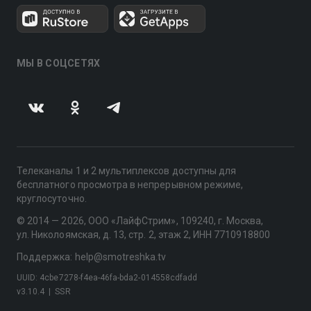
МЫ В СОЦСЕТЯХ
Телеканалы 1 и 2 мультиплексов доступны для
бесплатного просмотра в непрерывном режиме,
круглосуточно.
© 2014 — 2026, ООО «ЛайфСтрим», 109240, г. Москва,
ул. Николоямская, д. 13, стр. 2, этаж 2, ИНН 7710918800
Поддержка: help@smotreshka.tv
UUID: 4cbe7278-f4ea-46fa-bda2-014558cdfadd
v3.10.4
|
SSR