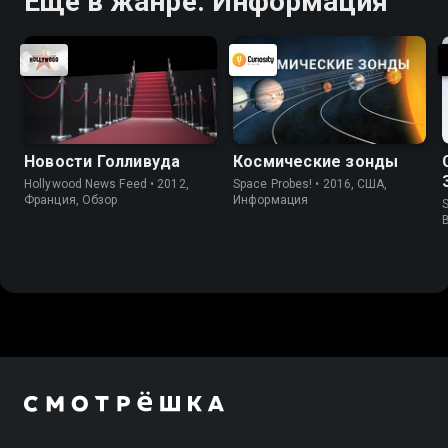
Ещё в жанре: Информация
Новости Голливуда
Космические зонды
Hollywood News Feed • 2012,
Space Probes! • 2016, США,
Франция, Обзор
Информация
S