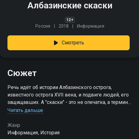
Албазинские скаски
12+
Россия
2018
Информация
Смотреть
Сюжет
Речь идёт об истории Албазинского острога,
известного острога XVII века, и подвиге людей, его
защищавших. А "скаски" - это не опечатка, а термин
из документооборота XVII века, что означает некое
Читать дальше
донесение, сообщение, свидетельство
Жанр
Информация, История