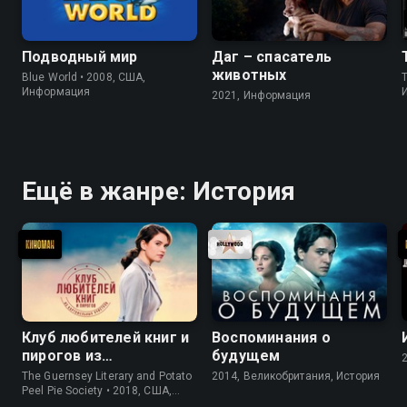
Подводный мир
Даг – спасатель
животных
Blue World • 2008, США,
Информация
2021, Информация
Ещё в жанре: История
Клуб любителей книг и
Воспоминания о
пирогов из
будущем
картофельных
The Guernsey Literary and Potato
2014, Великобритания, История
очистков
Peel Pie Society • 2018, США,
История