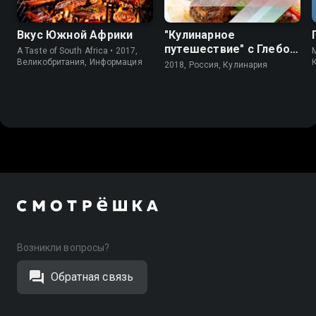
Вкус Южной Африки
"Кулинарное
путешествие" с Глебом
A Taste of South Africa • 2017,
M
Астафьевым
Великобритания, Информация
2018, Россия, Кулинария
Возникли вопросы?
Обратная связь