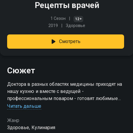
Рецепты врачей
1 Сезон
12+
2019
Здоровье
Смотреть
Сюжет
Доктора в разных областях медицины приходят на
нашу кухню и вместе с ведущей -
профессиональным поваром - готовят любимые
блюда из продуктов, которые являются
Читать дальше
профилактическими средствами от различных
заболеваний
Жанр
Здоровье, Кулинария