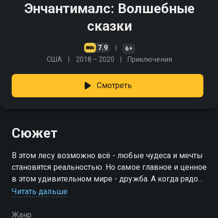
Энчантималс: Волшебные
сказки
7.9
6+
США
2018 – 2020
Приключения
Смотреть
Сюжет
В этом лесу возможно всё - любые чудеса и мечты
становятся реальностью. Но самое главное и ценное
в этом удивительном мире - дружба. А когда рядом
верные друзья, то впереди компанию ждут только
Читать дальше
весёлые приключения!
Жанр