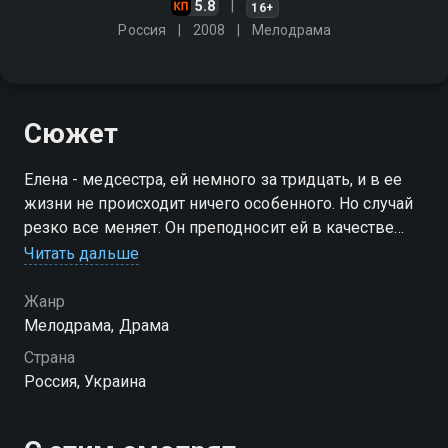
5.8
16+
Россия
2008
Мелодрама
Сюжет
Елена - медсестра, ей немного за тридцать, и в ее
жизни не происходит ничего особенного. Но случай
резко все меняет. Он преподносит ей в качестве
сюрприза не долгожданного "принца", а… труп
Читать дальше
незнакомого мужчины в собственной квартире…
Жанр
Мелодрама, Драма
Страна
Россия, Украина