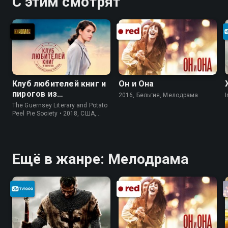
С этим смотрят
Клуб любителей книг и
Он и Она
пирогов из
2016, Бельгия, Мелодрама
I
картофельных
The Guernsey Literary and Potato
очистков
Peel Pie Society • 2018, США,
История
Ещё в жанре: Мелодрама