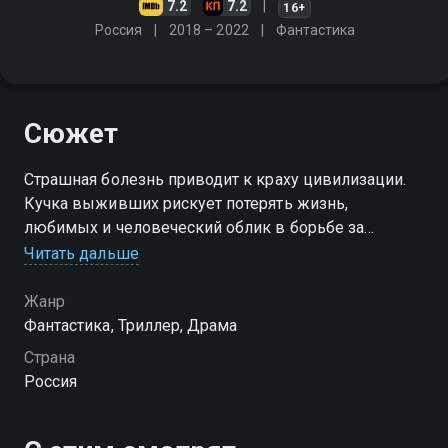
7.2
7.2
16+
Россия
2018 – 2022
Фантастика
Сюжет
Страшная болезнь приводит к краху цивилизации.
Кучка выживших рискует потерять жизнь,
любимых и человеческий облик в борьбе за
существование
Читать дальше
Посмотреть онлайн 1 сезон сериала Эпидемия вы
Жанр
можете совершенно бесплатно в хорошем HD
Фантастика, Триллер, Драма
качестве на Смотрёшке
Страна
Россия