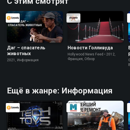
С этим смотрят
Даг – спасатель
Новости Голливуда
животных
Hollywood News Feed • 2012,
Франция, Обзор
2021, Информация
G
Ещё в жанре: Информация