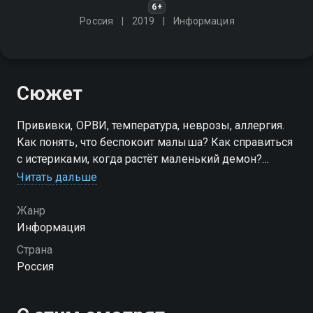
6+
Россия
2019
Информация
Сюжет
Прививки, ОРВИ, температура, неврозы, аллергия.
Как понять, что беспокоит малыша? Как справиться
с истериками, когда растёт маленький демон?
Ирина Пудова - известная телеведущая и мама
Читать дальше
троих детей - берёт ситуацию под контроль
Жанр
Посмотреть онлайн 1 сезон сериала Мировая мама
Информация
вы можете совершенно бесплатно в хорошем HD
Страна
качестве на Смотрёшке
Россия