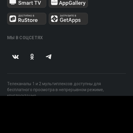
МЫ В СОЦСЕТЯХ
Телеканалы 1 и 2 мультиплексов доступны для
бесплатного просмотра в непрерывном режиме,
круглосуточно.
© 2014 — 2026, ООО «ЛайфСтрим», 109240, г. Москва,
ул. Николоямская, д. 13, стр. 2, этаж 2, ИНН 7710918800
Поддержка: help@smotreshka.tv
UUID: 1ce56a26-b1aa-4088-bb3d-3ab1ac5f3ac0