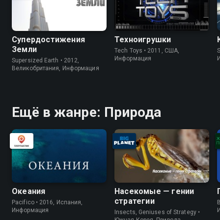
Супердостижения
Техноигрушки
Земли
Tech Toys • 2011, США,
S
Информация
Supersized Earth • 2012,
Великобритания, Информация
Ещё в жанре: Природа
Океания
Насекомые — гении
стратегии
Pacifico • 2016, Испания,
B
Информация
Insects, Geniuses of Strategy •
Южная Корея, Природа