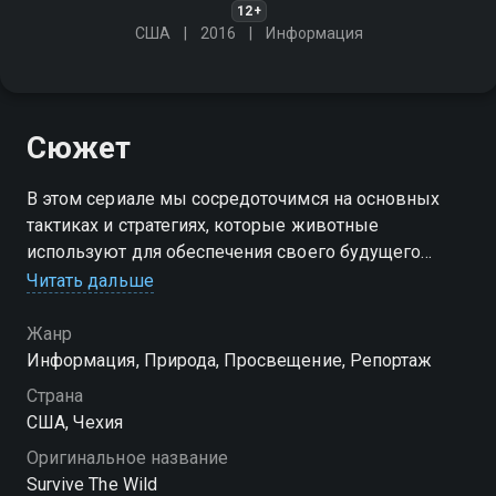
12+
США
2016
Информация
Сюжет
В этом сериале мы сосредоточимся на основных
тактиках и стратегиях, которые животные
используют для обеспечения своего будущего
среди хаоса природы; нападение, защита,
Читать дальше
спаривание, территория, общение - каждое
животное должно планировать эти действия
Жанр
Информация, Природа, Просвещение, Репортаж
Страна
США, Чехия
Оригинальное название
Survive The Wild