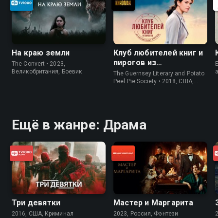
На краю земли
Клуб любителей книг и
пирогов из
The Convert • 2023,
E
картофельных
Великобритания, Боевик
The Guernsey Literary and Potato
очистков
Peel Pie Society • 2018, США,
История
Ещё в жанре: Драма
Три девятки
Мастер и Маргарита
2016, США, Криминал
2023, Россия, Фэнтези