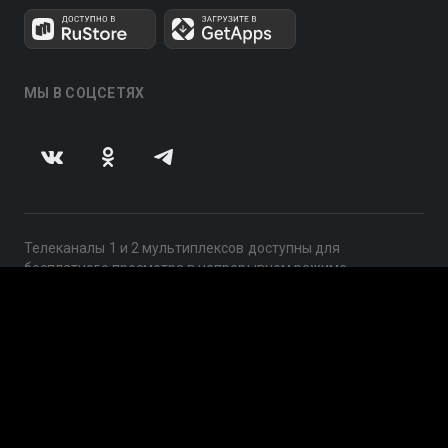
МЫ В СОЦСЕТЯХ
Телеканалы 1 и 2 мультиплексов доступны для
бесплатного просмотра в непрерывном режиме,
круглосуточно.
© 2014 — 2026, ООО «ЛайфСтрим», 109240, г. Москва,
ул. Николоямская, д. 13, стр. 2, этаж 2, ИНН 7710918800
Поддержка: help@smotreshka.tv
UUID: 4371d019-a76d-4961-a064-76c1ccb8b136
v3.10.4
|
SSR