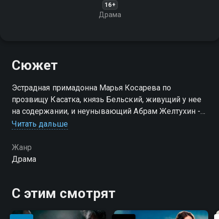
16+
Драма
Сюжет
Эстрадная примадонна Марья Косарева по
прозвищу Касатка, князь Бельский, живущий у нее
на содержании, и неунывающий Абрам Желтухин -
потомок чеховских приживалов едут в деревню на
Читать дальше
свадьбу тетушкиных воспитанников…
Жанр
Драма
С этим смотрят