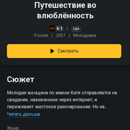
Путешествие во
влюблённость
6.1
16+
Россия
2007
Мелодрама
Смотреть
Сюжет
Молодая женщина по имени Катя отправляется на
свидание, назначенное через интернет, и
переживает жестокое разочарование. Но на
обратном пути она всё-таки встретит своего
Читать дальше
мужчину
Жанр