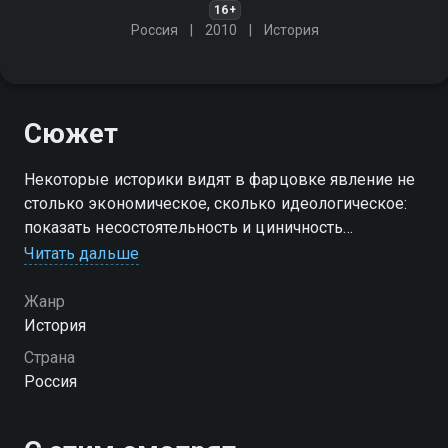
16+
Россия
2010
История
Сюжет
Некоторые историки видят в фарцовке явление не
столько экономическое, сколько идеологическое:
показать несостоятельность и циничность
коммунистической модели жизни. Но с точки зрения
Читать дальше
авторов этого фильма они не правы…
Жанр
История
Страна
Россия