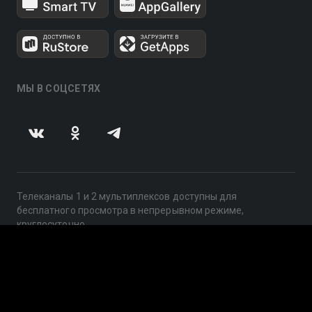
МЫ В СОЦСЕТЯХ
Телеканалы 1 и 2 мультиплексов доступны для
бесплатного просмотра в непрерывном режиме,
круглосуточно.
© 2014 — 2026, ООО «ЛайфСтрим», 109240, г. Москва,
ул. Николоямская, д. 13, стр. 2, этаж 2, ИНН 7710918800
Поддержка: help@smotreshka.tv
UUID: 40b9fea6-300f-4ba0-a572-51c87b009c0a