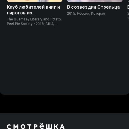
Клуб любителей книг и
В созвездии Стрельца
пирогов из
2015, Россия, История
S
картофельных
The Guernsey Literary and Potato
очистков
Peel Pie Society • 2018, США,
История