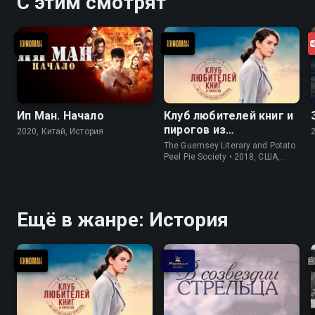
С этим смотрят
Ип Ман. Начало
Клуб любителей книг и
пирогов из
2020, Китай, История
картофельных
The Guernsey Literary and Potato
очистков
Peel Pie Society • 2018, США,
История
Ещё в жанре: История