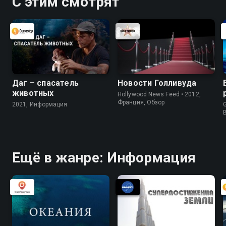
С этим смотрят
Даг – спасатель
Новости Голливуда
животных
Hollywood News Feed • 2012,
Франция, Обзор
2021, Информация
G
Ещё в жанре: Информация