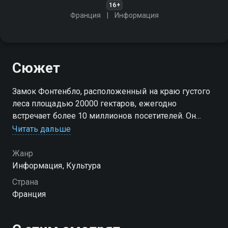
16+
Франция
Информация
Сюжет
Замок Фонтенбло, расположенный на краю густого
леса площадью 20000 гектаров, ежегодно
встречает более 10 миллионов посетителей. Он
является одним из самых величественных дворцов
Читать дальше
Франции
Жанр
Информация, Культура
Страна
Франция