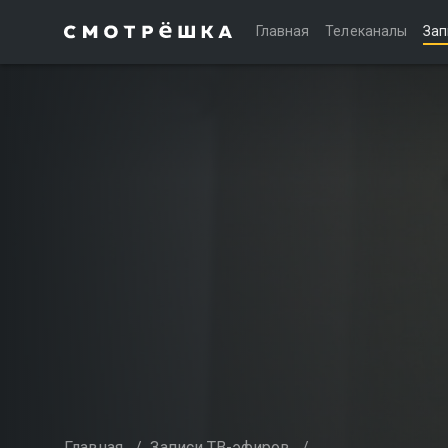
Главная
Телеканалы
Зап
Главная
/
Записи ТВ-эфиров
/