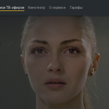
иси ТВ-эфиров
Кинотеатр
О сервисе
Тарифы