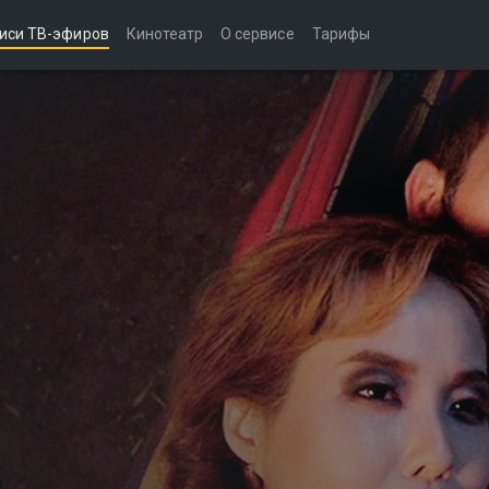
иси ТВ-эфиров
Кинотеатр
О сервисе
Тарифы