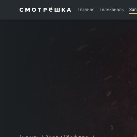
Главная
Телеканалы
Зап
Главная
/
Записи ТВ-эфиров
/