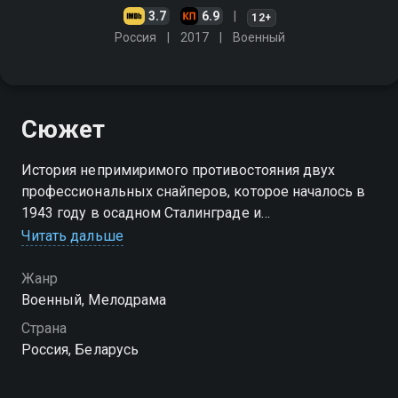
3.7
6.9
12+
Россия
2017
Военный
Сюжет
История непримиримого противостояния двух
профессиональных снайперов, которое началось в
1943 году в осадном Сталинграде и
продолжившаяся в 1944 году в лесах Белоруссии
Читать дальше
Посмотреть онлайн 1 сезон сериала Снайпер.
Жанр
Офицер СМЕРШ вы можете совершенно бесплатно
Военный, Мелодрама
в хорошем HD качестве на Смотрёшке
Страна
Россия, Беларусь