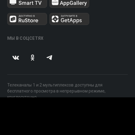
МЫ В СОЦСЕТЯХ
Телеканалы 1 и 2 мультиплексов доступны для
бесплатного просмотра в непрерывном режиме,
круглосуточно.
© 2014 — 2026, ООО «ЛайфСтрим», 109240, г. Москва,
ул. Николоямская, д. 13, стр. 2, этаж 2, ИНН 7710918800
Поддержка: help@smotreshka.tv
UUID: aad9f8a0-c683-4bad-8429-9ebda0d48dc0