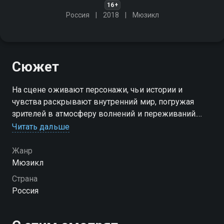
16+
Россия
2018
Мюзикл
Сюжет
На сцене оживают персонажи, чьи истории и
чувства раскрывают внутренний мир, погружая
зрителей в атмосферу волнений и переживаний.
Этот спектакль - не просто постановка, а настоящее
Читать дальше
путешествие!
Жанр
Мюзикл
Страна
Россия