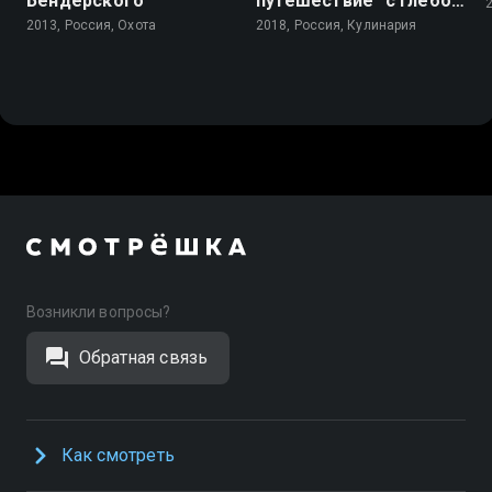
Бендерского
путешествие" с Глебом
Астафьевым
2013, Россия, Охота
2018, Россия, Кулинария
Возникли вопросы?
Обратная связь
Как смотреть