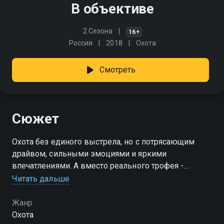
В объективе
2 Сезона
16+
Россия
2018
Охота
Смотреть
Сюжет
Охота без единого выстрела, но с потрясающим
драйвом, сильными эмоциями и яркими
впечатлениями. А вместо реального трофея -
уникальный фотоснимок
Читать дальше
Жанр
Охота