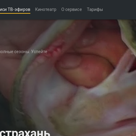
иси ТВ-эфиров
Кинотеатр
О сервисе
Тарифы
полные сезоны. Успейте
страхань