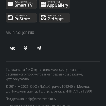
МЫ В СОЦСЕТЯХ
Телеканалы 1 и 2 мультиплексов доступны для
бесплатного просмотра в непрерывном режиме,
круглосуточно.
© 2014 — 2026, ООО «ЛайфСтрим», 109240, г. Москва,
ул. Николоямская, д. 13, стр. 2, этаж 2, ИНН 7710918800
Поддержка: help@smotreshka.tv