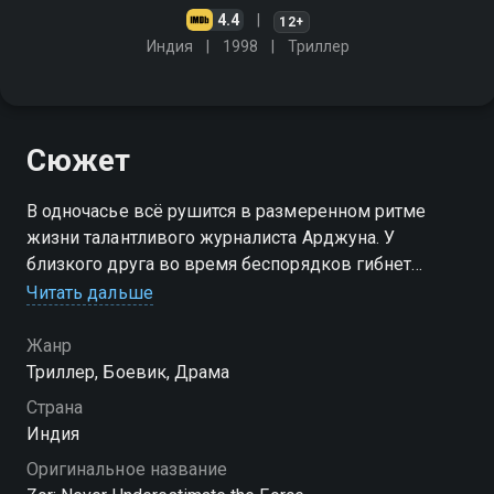
4.4
12+
Индия
1998
Триллер
Сюжет
В одночасье всё рушится в размеренном ритме
жизни талантливого журналиста Арджуна. У
близкого друга во время беспорядков гибнет
семья, и это побуждает того присоединиться к
Читать дальше
террористической группировке
Жанр
Триллер, Боевик, Драма
Страна
Индия
Оригинальное название