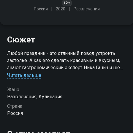
12+
Россия
2020
Развлечения
Сюжет
Любой праздник - это отличный повод устроить
застолье. А как его сделать красивым и вкусным,
знают гастрономический эксперт Ника Ганич и шеф-
повар Григорий Мосин. Их рецепты помогут сделать
Читать дальше
ваш праздник незабываемым
Жанр
Посмотреть онлайн 1 сезон сериала Вкус праздника
Развлечения, Кулинария
вы можете совершенно бесплатно в хорошем HD
Страна
качестве на Смотрёшке
Россия