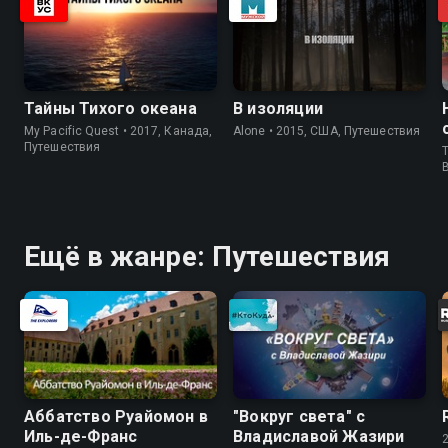
Тайны Тихого океана
В изоляции
My Pacific Quest • 2017, Канада,
Alone • 2015, США, Путешествия
Путешествия
T
Ещё в жанре: Путешествия
Аббатство Руайомон в
"Вокруг света" с
Иль-де-Франс
Владиславой Жазири