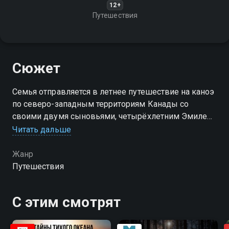
12+
Путешествия
Сюжет
Семья отправляется в летнее путешествие на каноэ
по северо-западным территориям Канады со
своими двумя сыновьями, четырёхлетним Эмилем
и годовалым Алекси. Вместе они сталкиваются с
Читать дальше
проблемами жизни за пределами страны и критики
общества
Жанр
Путешествия
С этим смотрят