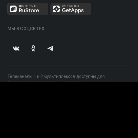
МЫ В СОЦСЕТЯХ
Телеканалы 1 и 2 мультиплексов доступны для
бесплатного просмотра в непрерывном режиме,
круглосуточно.
© 2014 — 2026, ООО «ЛайфСтрим», 109240, г. Москва,
ул. Николоямская, д. 13, стр. 2, этаж 2, ИНН 7710918800
Поддержка: help@smotreshka.tv
UUID: 3f0ef14d-75eb-40b6-ae44-f2b3993a9d6f
v3.10.4
|
SSR