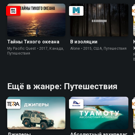
Тайны Тихого океана
В изоляции
My Pacific Quest • 2017, Канада,
Alone • 2015, США, Путешествия
Путешествия
R
Ещё в жанре: Путешествия
Джиперы
Абсолютный архипелаг