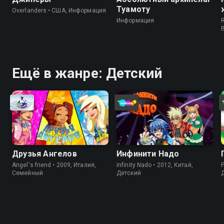
Туамоту
Overlanders • США, Информация
Информация
R
Ещё в жанре: Детский
Друзья Ангелов
Инфинити Надо
Angel's friend • 2009, Италия,
Infinity Nado • 2012, Китай,
P
Cемейный
Детский