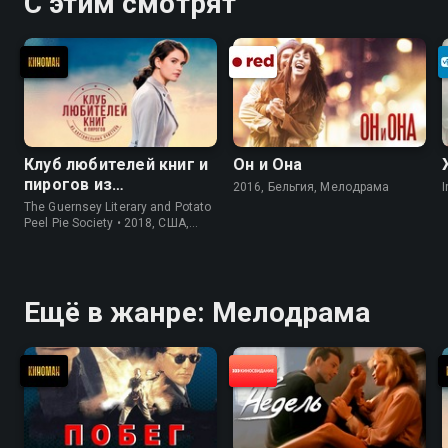
С этим смотрят
Клуб любителей книг и
Он и Она
пирогов из
2016, Бельгия, Мелодрама
I
картофельных
The Guernsey Literary and Potato
очистков
Peel Pie Society • 2018, США,
История
Ещё в жанре: Мелодрама