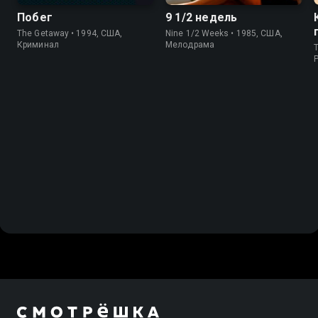
Побег
9 1/2 недель
The Getaway • 1994, США,
Nine 1/2 Weeks • 1985, США,
Криминал
Мелодрама
T
P