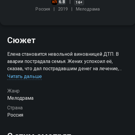
6.8
16+
Россия
2019
Мелодрама
Сюжет
Елена становится невольной виновницей ДТП. В
аварии пострадала семья. Жених успокоил её,
сказав, что дал пострадавшим денег на лечение,
дело замято. Но спустя несколько лет Елена
Читать дальше
случайно узнаёт правду…
Жанр
Посмотреть онлайн 1 сезон сериала Чужая жизнь
Мелодрама
вы можете совершенно бесплатно в хорошем HD
Страна
качестве на Смотрёшке
Россия