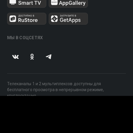
МЫ В СОЦСЕТЯХ
Телеканалы 1 и 2 мультиплексов доступны для
бесплатного просмотра в непрерывном режиме,
круглосуточно.
© 2014 — 2026, ООО «ЛайфСтрим», 109240, г. Москва,
ул. Николоямская, д. 13, стр. 2, этаж 2, ИНН 7710918800
Поддержка: help@smotreshka.tv
UUID: 3140be4b-50fa-4660-9aa2-f2554151ce2b