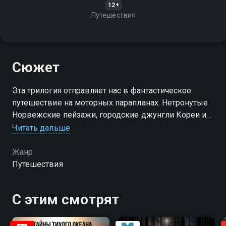
12+
Путешествия
Сюжет
Эта трилогия отправляет нас в фантастическое
путешествие на моторных парапланах. Нетронутые
Норвежские пейзажи, городские джунгли Кореи и
дикая красота Шотландии с высоты птичьего полёта
Читать дальше
Жанр
Путешествия
С этим смотрят