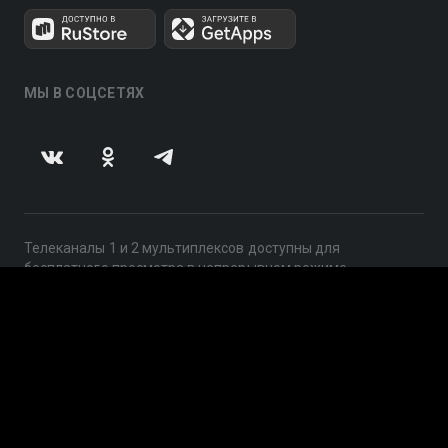
МЫ В СОЦСЕТЯХ
Телеканалы 1 и 2 мультиплексов доступны для
бесплатного просмотра в непрерывном режиме,
круглосуточно.
© 2014 — 2026, ООО «ЛайфСтрим», 109240, г. Москва,
ул. Николоямская, д. 13, стр. 2, этаж 2, ИНН 7710918800
Поддержка: help@smotreshka.tv
UUID: 1393122d-d1e0-459d-b436-61b3881434e3
v3.10.4
|
SSR