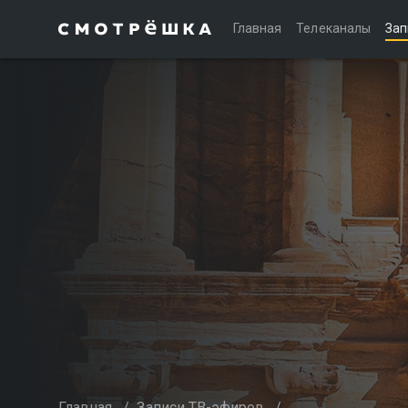
Главная
Телеканалы
Зап
Главная
/
Записи ТВ-эфиров
/