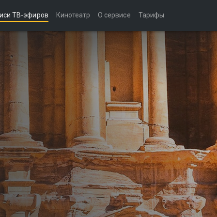
иси ТВ-эфиров
Кинотеатр
О сервисе
Тарифы