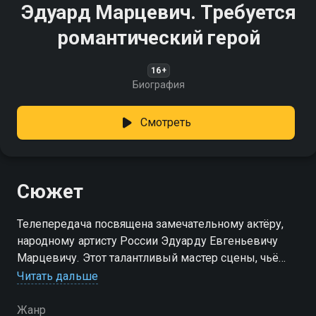
Эдуард Марцевич. Требуется
романтический герой
16+
Биография
Смотреть
Сюжет
Телепередача посвящена замечательному актёру,
народному артисту России Эдуарду Евгеньевичу
Марцевичу. Этот талантливый мастер сцены, чьё
творчество украшает репертуар знаменитого
Читать дальше
Малого театра, раскроется перед зрителем
совершенно с новой стороны
Жанр