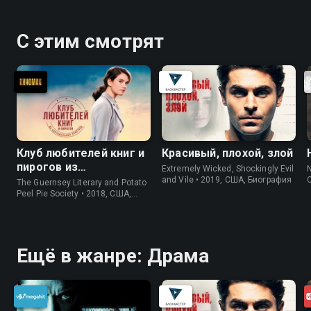
С этим смотрят
Клуб любителей книг и
Красивый, плохой, злой
пирогов из
Extremely Wicked, Shockingly Evil
N
картофельных
and Vile • 2019, США, Биография
The Guernsey Literary and Potato
очистков
Peel Pie Society • 2018, США,
История
Ещё в жанре: Драма