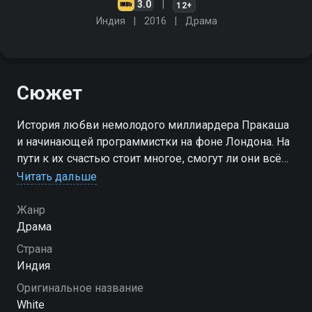
3.0
12+
Индия
2016
Драма
Сюжет
История любви немолодого миллиардера Пракаша
и начинающей программистки на фоне Лондона. На
пути к их счастью стоит многое, смогут ли они всё
преодолеть?
Читать дальше
Жанр
Драма
Страна
Индия
Оригинальное название
White