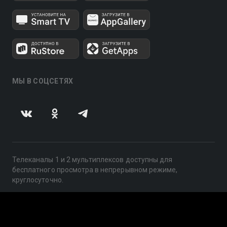
МЫ В СОЦСЕТЯХ
Телеканалы 1 и 2 мультиплексов доступны для
бесплатного просмотра в непрерывном режиме,
круглосуточно.
© 2014 — 2026, ООО «ЛайфСтрим», 109240, г. Москва,
ул. Николоямская, д. 13, стр. 2, этаж 2, ИНН 7710918800
Поддержка: help@smotreshka.tv