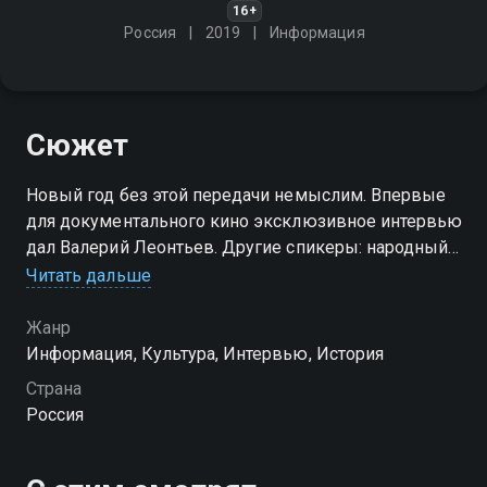
16+
Россия
2019
Информация
Сюжет
Новый год без этой передачи немыслим. Впервые
для документального кино эксклюзивное интервью
дал Валерий Леонтьев. Другие спикеры: народный
артист СССР Игорь Кириллов, композитор Владимир
Читать дальше
Матецкий, бывший зампред Гостелерадио Генрих
Юшкявичюс
Жанр
Информация, Культура, Интервью, История
Страна
Россия