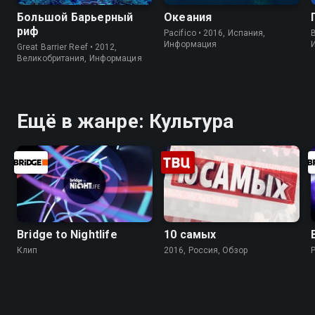
Большой Барьерный
Океания
риф
Pacifico • 2016, Испания,
B
Информация
Great Barrier Reef • 2012,
Великобритания, Информация
Ещё в жанре: Культура
Bridge to Nightlife
10 самых
Клип
2016, Россия, Обзор