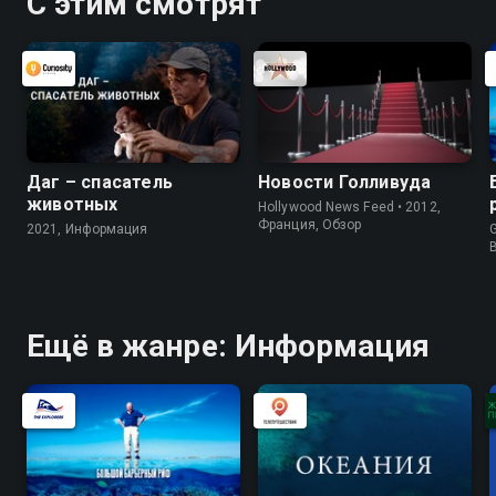
С этим смотрят
Даг – спасатель
Новости Голливуда
животных
Hollywood News Feed • 2012,
Франция, Обзор
2021, Информация
G
Ещё в жанре: Информация