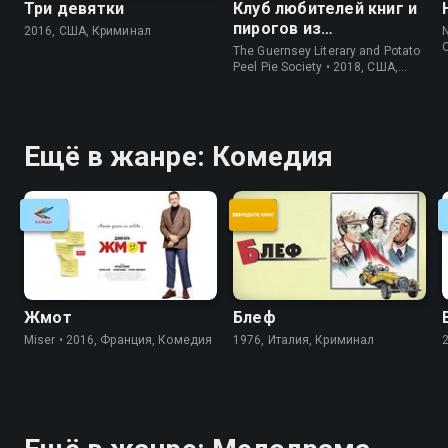
Три девятки
Клуб любителей книг и
пирогов из
2016, США, Криминал
N
картофельных
The Guernsey Literary and Potato
очистков
Peel Pie Society • 2018, США,
История
Ещё в жанре: Комедия
Жмот
Блеф
Miser • 2016, Франция, Комедия
1976, Италия, Криминал