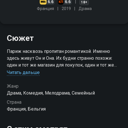
6.6
6.6
18+
Франция
2019
Драма
Сюжет
Париж насквозь пропитан романтикой. Именно
здесь живут Он и Она. Их будни странно похожи:
один и тот же магазин для покупок, один и тот же
ресторан для ужинов. Но судьба пока не свела их
Читать дальше
вместе — они даже не догадываются о
существовании друг друга. Оба одиноки, и в глубине
Жанр
души надеются: вот‐вот случится встреча, которая
Драма, Комедия, Мелодрама, Cемейный
изменит всё. Смогут ли их пути наконец пересечься
Страна
или так и останутся параллельными линиями на
Франция, Бельгия
карте вечного города? «Он и она» — смотрите онлайн
в хорошем качестве.