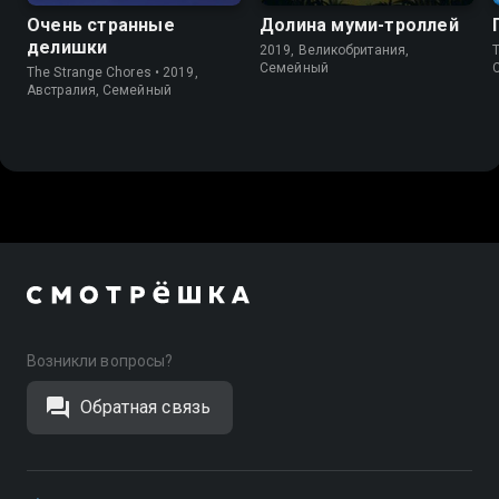
Очень странные
Долина муми-троллей
делишки
2019, Великобритания,
Th
Cемейный
The Strange Chores • 2019,
Австралия, Cемейный
Возникли вопросы?
Обратная связь