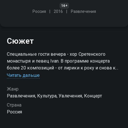
16+
Россия
2016
Развлечения
Сюжет
Специальные гости вечера - хор Сретенского
монастыря и певец Ivan. В программе концерта
более 20 композиций - от лирики к року и снова к
симфоническому звучанию. Зрителей ждут
Читать дальше
легендарные хиты - "Это здорово" и "На меньшее я
не согласен"
Жанр
Развлечения, Культура, Увлечения, Концерт
Страна
Россия