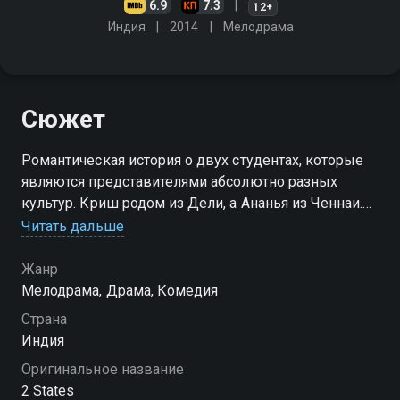
6.9
7.3
12+
Индия
2014
Мелодрама
Сюжет
Романтическая история о двух студентах, которые
являются представителями абсолютно разных
культур. Криш родом из Дели, а Ананья из Ченнаи.
Они решают пожениться, но только если их
Читать дальше
родители дадут на это согласие…
Жанр
Мелодрама, Драма, Комедия
Страна
Индия
Оригинальное название
2 States