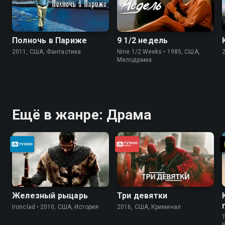
Полночь в Париже
9 1/2 недель
2011, США, Фантастика
Nine 1/2 Weeks • 1985, США,
Мелодрама
Ещё в жанре: Драма
Железный рыцарь
Три девятки
Ironclad • 2010, США, История
2016, США, Криминал
T
P