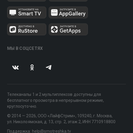
МЫ В СОЦСЕТЯХ
Телеканалы 1 и 2 мультиплексов доступны для
бесплатного просмотра в непрерывном режиме,
круглосуточно.
© 2014 — 2026, ООО «ЛайфСтрим», 109240, г. Москва,
ул. Николоямская, д. 13, стр. 2, этаж 2, ИНН 7710918800
Поддержка: help@smotreshka.tv