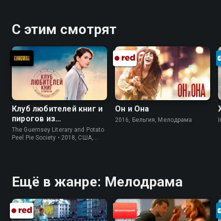
С этим смотрят
Клуб любителей книг и
Он и Она
пирогов из
2016, Бельгия, Мелодрама
I
картофельных
The Guernsey Literary and Potato
очистков
Peel Pie Society • 2018, США,
История
Ещё в жанре: Мелодрама