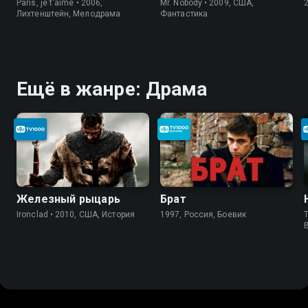
Paris, je t'aime • 2006,
Mr. Nobody • 2009, США,
Лихтенштейн, Мелодрама
Фантастика
Ещё в жанре: Драма
Железный рыцарь
Брат
Ironclad • 2010, США, История
1997, Россия, Боевик
T