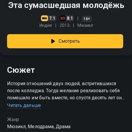
Эта сумасшедшая молодёжь
7.1
8.1
16+
Индия
2013
Мюзикл
Смотреть
Сюжет
История отношений двух людей, встретившихся
после колледжа. Тогда желание реализовать себя
помешало им быть вместе, но спустя десять лет они
встречаются снова, уже с багажом реализованных и
Читать дальше
нереализованных желаний, чтобы испытать счастье
любви
Жанр
Мюзикл, Мелодрама, Драма